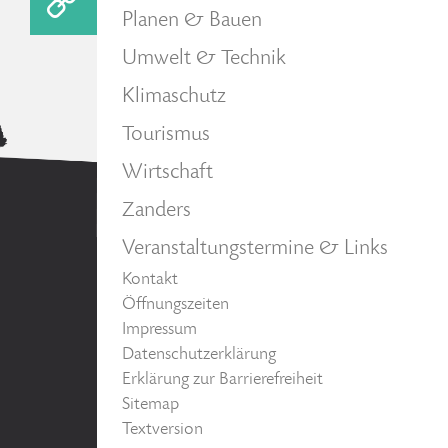
Planen & Bauen
Umwelt & Technik
Klimaschutz
Tourismus
Wirtschaft
Zanders
Veranstaltungstermine & Links
Kontakt
Öffnungszeiten
Impressum
Datenschutzerklärung
Erklärung zur Barrierefreiheit
Sitemap
Textversion