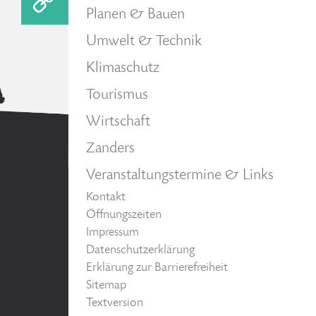
Planen & Bauen
Umwelt & Technik
Klimaschutz
Tourismus
Wirtschaft
Zanders
Veranstaltungstermine & Links
Kontakt
Öffnungszeiten
Impressum
Datenschutzerklärung
Erklärung zur Barrierefreiheit
Sitemap
Textversion