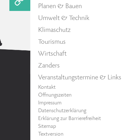
Planen & Bauen
Umwelt & Technik
Klimaschutz
Tourismus
Wirtschaft
Zanders
Veranstaltungstermine & Links
Kontakt
Öffnungszeiten
Impressum
Datenschutzerklärung
Erklärung zur Barrierefreiheit
Sitemap
Textversion