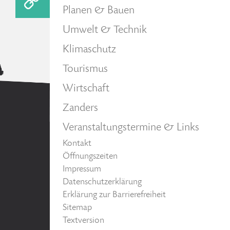
Planen & Bauen
Umwelt & Technik
Klimaschutz
Tourismus
Wirtschaft
Zanders
Veranstaltungstermine & Links
Kontakt
Öffnungszeiten
Impressum
Datenschutzerklärung
Erklärung zur Barrierefreiheit
Sitemap
Textversion