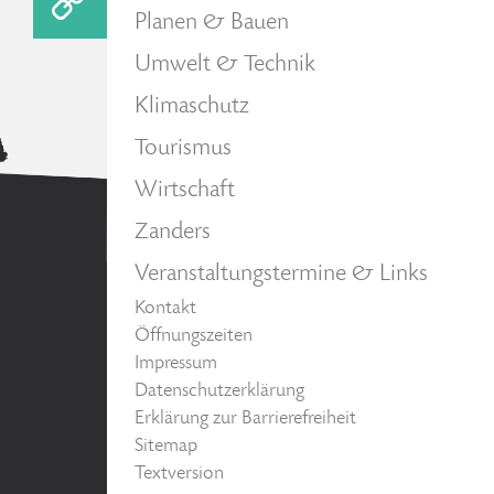
Planen & Bauen
Umwelt & Technik
Klimaschutz
Tourismus
Wirtschaft
Zanders
Veranstaltungstermine & Links
Kontakt
Öffnungszeiten
Impressum
Datenschutzerklärung
Erklärung zur Barrierefreiheit
Sitemap
Textversion