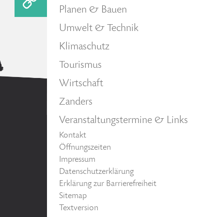
Planen & Bauen
Umwelt & Technik
Klimaschutz
Tourismus
Wirtschaft
Zanders
Veranstaltungstermine & Links
Kontakt
Öffnungszeiten
Impressum
Datenschutzerklärung
Erklärung zur Barrierefreiheit
Sitemap
Textversion