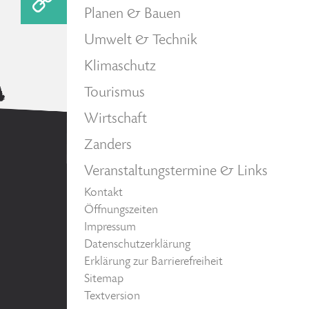
Planen & Bauen
Umwelt & Technik
Klimaschutz
Tourismus
Wirtschaft
Zanders
Veranstaltungstermine & Links
Kontakt
Öffnungszeiten
Impressum
Datenschutzerklärung
Erklärung zur Barrierefreiheit
Sitemap
Textversion