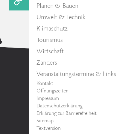
Planen & Bauen
Umwelt & Technik
Klimaschutz
Tourismus
Wirtschaft
Zanders
Veranstaltungstermine & Links
Kontakt
Öffnungszeiten
Impressum
Datenschutzerklärung
Erklärung zur Barrierefreiheit
Sitemap
Textversion