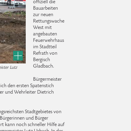
offiziell die
Bauarbeiten
zur neuen
Rettungswache
West mit
angebauten
Feuerwehrhaus
im Stadtteil
Refrath von
Bergisch
Gladbach.
ister Lutz
Bürgermeister
lich den ersten Spatenstich
r und Wehrleiter Dietrich
gsreichsten Stadtgebietes von
 Bürgerinnen und Bürger
t kann noch schneller Hilfe auf