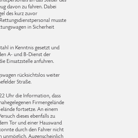
enstpersonals an das Steuer des
ug davon zu fahren. Dabei
el des kurz zuvor
 Rettungsdienstpersonal musste
ttungswagen in Sicherheit
ahl in Kenntnis gesetzt und
den A- und B-Dienst der
e Einsatzstelle anfuhren.
swagen rücksichtslos weiter
efelder Straße.
:22 Uhr die Information, dass
 nahegelegenen Firmengelände
elände fortsetze. An einem
rsuch dieses ebenfalls zu
 dem Tor und einer Hauswand
konnte durch den Fahrer nicht
hn unmöglich. Augenscheinlich