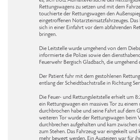
es, sich trotz Aufhalteversuche des Rettungsdi
Rettungswagens zu setzen und mit dem Fahrze
touchierte der Rettungswagen den Außenspieg
eingetroffenen Notarzteinsatzfahrzeuges. Das
sich in einer Einfahrt vor dem abfahrenden Re
bringen.
Die Leitstelle wurde umgehend von dem Diebst
informierte die Polizei sowie den diensthaben
Feuerwehr Bergisch Gladbach, die umgehend di
Der Patient fuhr mit dem gestohlenen Rettung
entlang der Scheidtbachstraße in Richtung Sen
Die Feuer- und Rettungsleitstelle erhielt um 8
ein Rettungswagen ein massives Tor zu einem
durchbrochen habe und seine Fahrt auf dem G
weiteren Tor wurde der Rettungswagen beim Ve
durchbrechen aufgehalten und kam zwischen
zum Stehen. Das Fahrzeug war eingekeilt und 
mehr bewegt werden. Ein Austeigen war für i