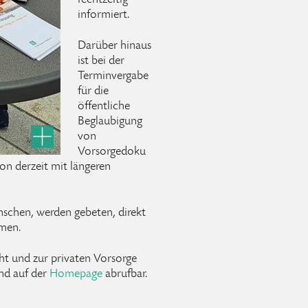
rechtzeitig
informiert.
Darüber hinaus
ist bei der
Terminvergabe
für die
öffentliche
Beglaubigung
von
Vorsorgedoku
on derzeit mit längeren
nschen, werden gebeten, direkt
men.
t und zur privaten Vorsorge
nd auf der
Homepage
abrufbar.