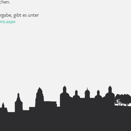
chen.
rgabe, gibt es unter
ro.aspx