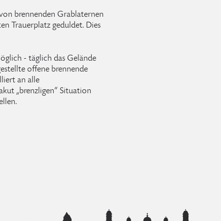
n von brennenden Grablaternen
en Trauerplatz geduldet. Dies
öglich - täglich das Gelände
estellte offene brennende
iert an alle
akut „brenzligen“ Situation
llen.