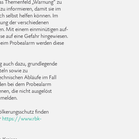
 das Themenfeld „Warnung“ zu
 zu informieren, damit sie im
sich selbst helfen können. Im
tung der verschiedenen
en. Mit einem einminütigen auf-
se auf eine Gefahr hingewiesen.
Beim Probealarm werden diese
ag auch dazu, grundlegende
eln sowie zu
echnischen Abläufe im Fall
den bei dem Probealarm
nen, die nicht ausgelöst
melden.
kerungsschutz finden
er
https://www.rbk-