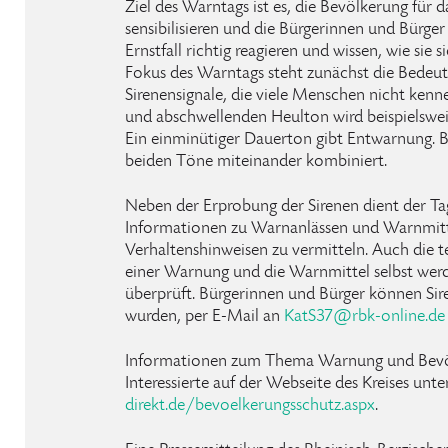
Ziel des Warntags ist es, die Bevölkerung für
sensibilisieren und die Bürgerinnen und Bürger
Ernstfall richtig reagieren und wissen, wie sie 
Fokus des Warntags steht zunächst die Bedeu
Sirenensignale, die viele Menschen nicht kenn
und abschwellenden Heulton wird beispielswei
Ein einminütiger Dauerton gibt Entwarnung. 
beiden Töne miteinander kombiniert.
Neben der Erprobung der Sirenen dient der T
Informationen zu Warnanlässen und Warnmitt
Verhaltenshinweisen zu vermitteln. Auch die t
einer Warnung und die Warnmittel selbst wer
überprüft. Bürgerinnen und Bürger können Sire
wurden, per E-Mail an
KatS37
@
rbk-online
.
de
Informationen zum Thema Warnung und Bevöl
Interessierte auf der Webseite des Kreises unt
direkt.de/bevoelkerungsschutz.aspx
.