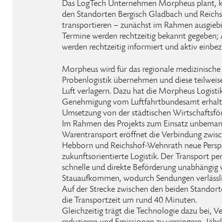
Das LogTech Unternehmen Morpheus plant, k
den Standorten Bergisch Gladbach und Reich
transportieren – zunächst im Rahmen ausgiebig
Termine werden rechtzeitig bekannt gegeben; 
werden rechtzeitig informiert und aktiv einbe
Morpheus wird für das regionale medizinisch
Probenlogistik übernehmen und diese teilweis
Luft verlagern. Dazu hat die Morpheus Logis
Genehmigung vom Luftfahrtbundesamt erhalte
Umsetzung von der städtischen Wirtschaftsför
Im Rahmen des Projekts zum Einsatz unbeman
Warentransport eröffnet die Verbindung zwis
Hebborn und Reichshof-Wehnrath neue Perspek
zukunftsorientierte Logistik. Der Transport p
schnelle und direkte Beförderung unabhängig
Stauaufkommen, wodurch Sendungen verlässli
Auf der Strecke zwischen den beiden Standorte
die Transportzeit um rund 40 Minuten.
Gleichzeitig trägt die Technologie dazu bei, 