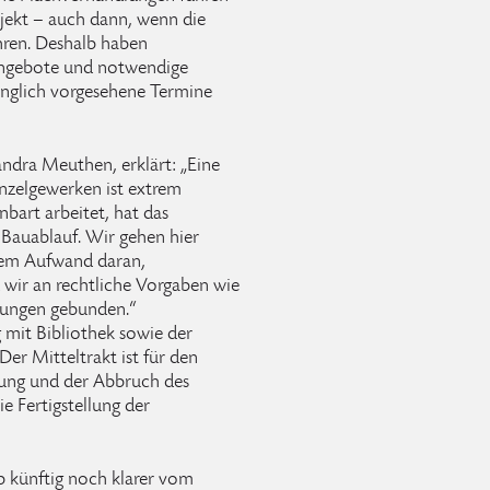
jekt – auch dann, wenn die
ühren. Deshalb haben
Angebote und notwendige
ünglich vorgesehene Termine
andra Meuthen, erklärt: „Eine
nzelgewerken ist extrem
nbart arbeitet, hat das
Bauablauf. Wir gehen hier
oßem Aufwand daran,
 wir an rechtliche Vorgaben wie
stungen gebunden.“
 mit Bibliothek sowie der
er Mitteltrakt ist für den
rung und der Abbruch des
e Fertigstellung der
eb künftig noch klarer vom