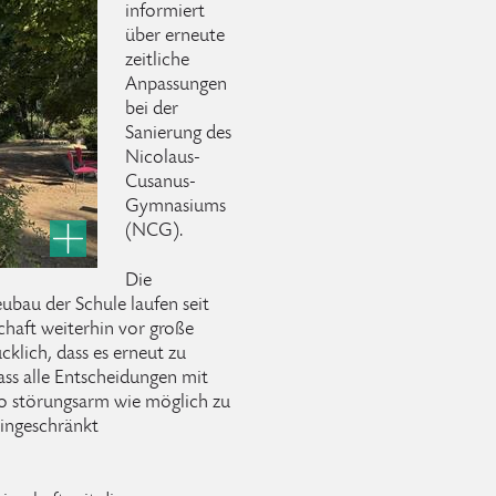
informiert
über erneute
zeitliche
Anpassungen
bei der
Sanierung des
Nicolaus-
Cusanus-
Gymnasiums
(NCG).
Die
ubau der Schule laufen seit
chaft weiterhin vor große
klich, dass es erneut zu
ss alle Entscheidungen mit
so störungsarm wie möglich zu
eingeschränkt