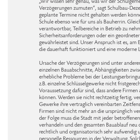
„Wir wissen sehr genau, was wir der Schulgeme
Verzögerungen zumuten“, sagt Schulbau-Dezer
geplante Termine nicht gehalten werden können
Schule ebenso wie für uns als Bauherrin. Gleich
verantwortbar, Teilbereiche in Betrieb zu ne
Sicherheitsanforderungen oder ein geordneter
gewährleistet sind. Unser Anspruch ist es, am
die dauerhaft funktioniert und eine moderne 
Ursache der Verzögerungen sind unter andere
einzelnen Bauabschnitte, Abhängigkeiten zw
erhebliche Probleme bei der Leistungserbring
z.B. einzelne Schlüsselgewerke nicht fristgerec
Voraussetzung dafür sind, dass andere Firmen 
können. Werden sie nicht rechtzeitig fertig, v
Gewerke ihre vertraglich vereinbarten Zeitfens
Firmen sind nicht mehr an die ursprünglich ve
der Folge muss die Stadt mit jeder betroffene
verhandeln und den gesamten Bauablauf neu org
rechtlich und organisatorisch sehr aufwendig 
personelle Ressourcen in der Verwaltung. So