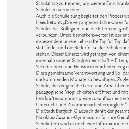
Schulalltag zu trennen, um weitere Einschrän
Schüler zu vermeiden.
Auch die Schulleitung begleitet den Prozess we
Hees betont: „Die vergangenen Jahre waren fü
Schüler, das Kollegium und die Eltern mit gr
verbunden. Umso bemerkenswerter ist der en
insbesondere unsere Lehrkräfte Tag für Tag daf
stattfindet und die Bedürfnisse der Schülerin
stehen. Dieser Einsatz wird getragen von ein
innerhalb unserer Schulgemeinschaft – Eltern, 
Sekretärinnen und Hausmeister arbeiten eng 
Diese gemeinsame Verantwortung und Solidarit
die kommenden Monate zu bewältigen. Zugleic
Schule, die zeitgemäße Lern- und Arbeitsbedi
pädagogische Möglichkeiten eröffnet und mit
Lehrkräfteraumprinzip eine zukunftsorientier
Unterricht und Zusammenarbeit ermöglicht“.
Die Stadt Bergisch Gladbach dankt der gesam
Nicolaus-Cusanus-Gymnasiums für ihre Geduld
Schulintern wird es noch eine Information der