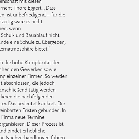
inschaft mit diesen
nent Thore Eggert. „Dass
, ist unbefriedigend – für die
zeitig wäre es nicht
hmen, wenn
 Schul- und Bauablauf nicht
 Ende eine Schule zu übergeben,
Lernatmosphäre bietet.“
m die hohe Komplexität der
ischen den Gewerken sowie
ung einzelner Firmen. So werden
ht abschlossen, die jedoch
anschließend tätig werden
erlieren die nachfolgenden
ter. Das bedeutet konkret: Die
reinbarten Fristen gebunden. In
n Firma neue Termine
anisieren. Dieser Prozess ist
und bindet erhebliche
lche Nachverhandlungen führen