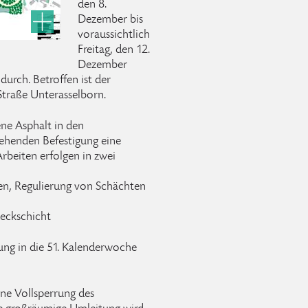
den 8.
Dezember bis
voraussichtlich
Freitag, den 12.
Dezember
urch. Betroffen ist der
traße Unterasselborn.
e Asphalt in den
tehenden Befestigung eine
rbeiten erfolgen in zwei
ten, Regulierung von Schächten
deckschicht
ung in die 51. Kalenderwoche
ne Vollsperrung des