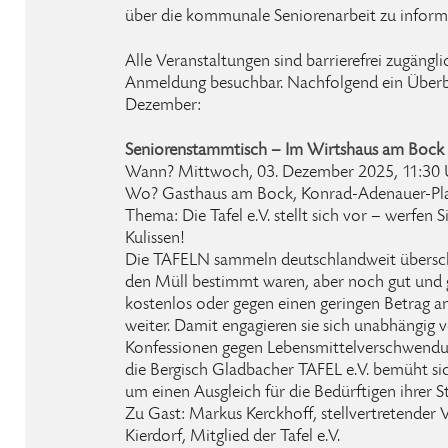
über die kommunale Seniorenarbeit zu inform
Alle Veranstaltungen sind barrierefrei zugängl
Anmeldung besuchbar. Nachfolgend ein Überbl
Dezember:
Seniorenstammtisch – Im Wirtshaus am Bock
Wann? Mittwoch, 03. Dezember 2025, 11:30 
Wo? Gasthaus am Bock, Konrad-Adenauer-Plat
Thema: Die Tafel e.V. stellt sich vor – werfen S
Kulissen!
Die TAFELN sammeln deutschlandweit überschüs
den Müll bestimmt waren, aber noch gut und g
kostenlos oder gegen einen geringen Betrag 
weiter. Damit engagieren sie sich unabhängig 
Konfessionen gegen Lebensmittelverschwendu
die Bergisch Gladbacher TAFEL e.V. bemüht si
um einen Ausgleich für die Bedürftigen ihrer S
Zu Gast: Markus Kerckhoff, stellvertretender
Kierdorf, Mitglied der Tafel e.V.