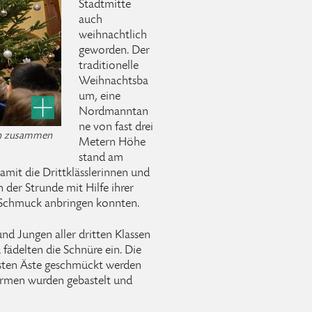
Stadtmitte
auch
weihnachtlich
geworden. Der
traditionelle
Weihnachtsba
um, eine
Nordmanntan
ne von fast drei
en zusammen
Metern Höhe
stand am
mit die Drittklässlerinnen und
 der Strunde mit Hilfe ihrer
n Schmuck anbringen konnten.
nd Jungen aller dritten Klassen
 fädelten die Schnüre ein. Die
ersten Äste geschmückt werden
ormen wurden gebastelt und