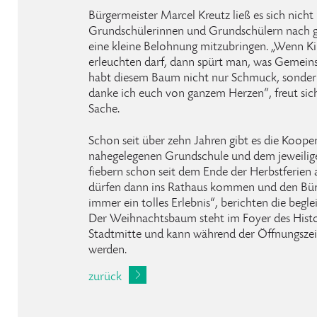
Bürgermeister Marcel Kreutz ließ es sich nich
Grundschülerinnen und Grundschülern nach g
eine kleine Belohnung mitzubringen. „Wenn K
erleuchten darf, dann spürt man, was Gemeinsc
habt diesem Baum nicht nur Schmuck, sonder
danke ich euch von ganzem Herzen“, freut sic
Sache.
Schon seit über zehn Jahren gibt es die Koope
nahegelegenen Grundschule und dem jeweilige
fiebern schon seit dem Ende der Herbstferien 
dürfen dann ins Rathaus kommen und den Bürge
immer ein tolles Erlebnis“, berichten die begl
Der Weihnachtsbaum steht im Foyer des Histo
Stadtmitte und kann während der Öffnungsze
werden.
zurück