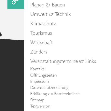
Planen & Bauen
Umwelt & Technik
Klimaschutz
Tourismus
Wirtschaft
Zanders
Veranstaltungstermine & Links
Kontakt
Öffnungszeiten
Impressum
Datenschutzerklärung
Erklärung zur Barrierefreiheit
Sitemap
Textversion