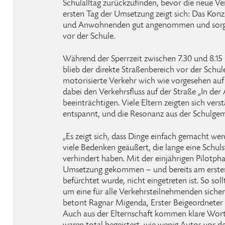
Schulalltag zurückzufinden, bevor die neue Ver
ersten Tag der Umsetzung zeigt sich: Das Konz
und Anwohnenden gut angenommen und sorgt 
vor der Schule.
Während der Sperrzeit zwischen 7.30 und 8.15 
blieb der direkte Straßenbereich vor der Schul
motorisierte Verkehr wich wie vorgesehen auf
dabei den Verkehrsfluss auf der Straße „In der
beeinträchtigen. Viele Eltern zeigten sich ver
entspannt, und die Resonanz aus der Schulgem
„Es zeigt sich, dass Dinge einfach gemacht w
viele Bedenken geäußert, die lange eine Schul
verhindert haben. Mit der einjährigen Pilotphas
Umsetzung gekommen – und bereits am ersten T
befürchtet wurde, nicht eingetreten ist. So sol
um eine für alle Verkehrsteilnehmenden sichere
betont Ragnar Migenda, Erster Beigeordneter 
Auch aus der Elternschaft kommen klare Wor