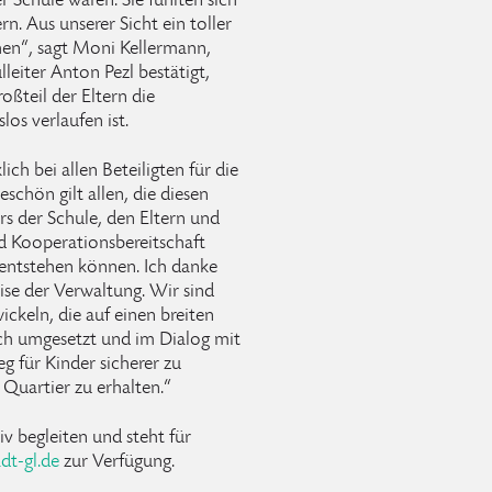
r Schule waren. Sie fühlten sich
ern. Aus unserer Sicht ein toller
ehen“, sagt Moni Kellermann,
leiter Anton Pezl bestätigt,
ßteil der Eltern die
s verlaufen ist.
h bei allen Beteiligten für die
chön gilt allen, die diesen
s der Schule, den Eltern und
d Kooperationsbereitschaft
entstehen können. Ich danke
ise der Verwaltung. Wir sind
ckeln, die auf einen breiten
sch umgesetzt und im Dialog mit
g für Kinder sicherer zu
 Quartier zu erhalten.“
v begleiten und steht für
dt-gl.de
zur Verfügung.