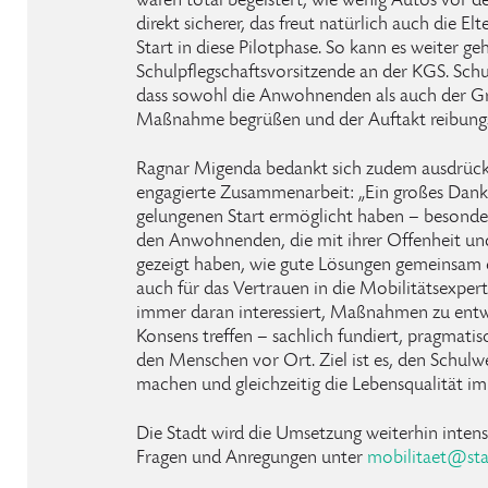
waren total begeistert, wie wenig Autos vor de
direkt sicherer, das freut natürlich auch die Elt
Start in diese Pilotphase. So kann es weiter g
Schulpflegschaftsvorsitzende an der KGS. Schul
dass sowohl die Anwohnenden als auch der Gro
Maßnahme begrüßen und der Auftakt reibungslo
Ragnar Migenda bedankt sich zudem ausdrücklic
engagierte Zusammenarbeit: „Ein großes Dankes
gelungenen Start ermöglicht haben – besonder
den Anwohnenden, die mit ihrer Offenheit un
gezeigt haben, wie gute Lösungen gemeinsam 
auch für das Vertrauen in die Mobilitätsexpert
immer daran interessiert, Maßnahmen zu entwi
Konsens treffen – sachlich fundiert, pragmati
den Menschen vor Ort. Ziel ist es, den Schulwe
machen und gleichzeitig die Lebensqualität im
Die Stadt wird die Umsetzung weiterhin intensi
Fragen und Anregungen unter
mobilitaet@sta