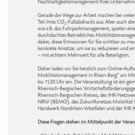
Nachhaltigkeitsmanagement Ihres Unternehm
Gerade die Wege zur Arbeit machen bei vielen
Teil ihres CO₂-Fußabdrucks aus. Aber auch di
wie z.B. das Fuhrparkmanagement, spielen eine
durchdachtes Betriebliches Mobilitätsmanage
dabei, diese Emissionen für Sie sichtbar zu m
konkrete Ansätze, um sie zu reduzieren und ei
– mit echtem Mehrwert für alle Beteiligten.
Daher laden wir Sie herzlich zum Online-Aufta
Mobilitätsmanagement in Rhein-Berg“ am Mit
bis 11.30 Uhr ein. Die Veranstaltung ist ein 
Rheinisch-Bergischen Wirtschaftsförderungsge
Rheinisch-Bergischen Kreises, des IHK-Netzwer
NRW (BEMO), des Zukunftsnetzes Mobilität
Handwerk Nordrhein-Westfalen und der IHK K
Diese Fragen stehen im Mittelpunkt der Veran