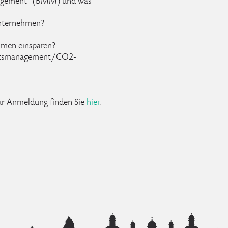
anagement“ (BMM) und was
nternehmen?
men einsparen?
eitsmanagement/CO2-
ur Anmeldung finden Sie
hier
.