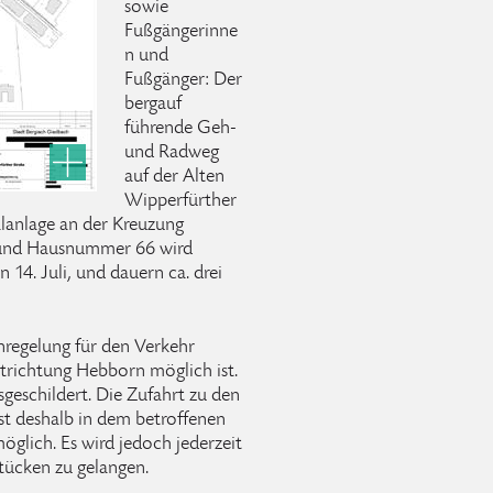
sowie
Fußgängerinne
n und
Fußgänger: Der
bergauf
führende Geh-
und Radweg
auf der Alten
Wipperfürther
alanlage an der Kreuzung
e und Hausnummer 66 wird
14. Juli, und dauern ca. drei
nregelung für den Verkehr
rtrichtung Hebborn möglich ist.
geschildert. Die Zufahrt zu den
st deshalb in dem betroffenen
öglich. Es wird jedoch jederzeit
tücken zu gelangen.