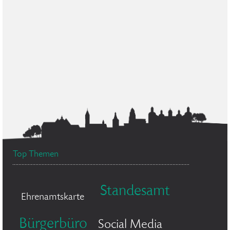
Top Themen
Standesamt
Ehrenamtskarte
Bürgerbüro
Social Media