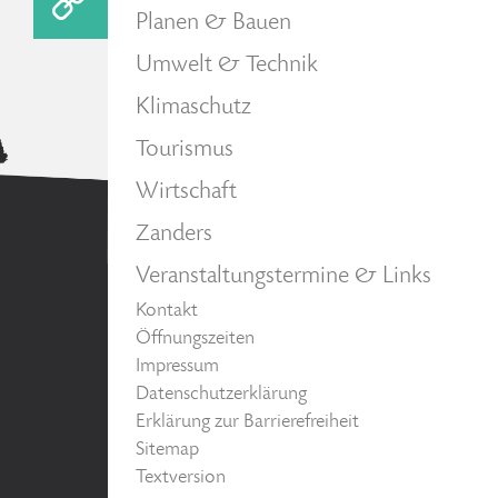
Planen & Bauen
Umwelt & Technik
Klimaschutz
Tourismus
Wirtschaft
Zanders
Veranstaltungstermine & Links
Kontakt
Öffnungszeiten
Impressum
Datenschutzerklärung
Erklärung zur Barrierefreiheit
Sitemap
Textversion