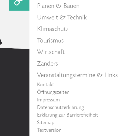
Planen & Bauen
Umwelt & Technik
Klimaschutz
Tourismus
Wirtschaft
Zanders
Veranstaltungstermine & Links
Kontakt
Öffnungszeiten
Impressum
Datenschutzerklärung
Erklärung zur Barrierefreiheit
Sitemap
Textversion