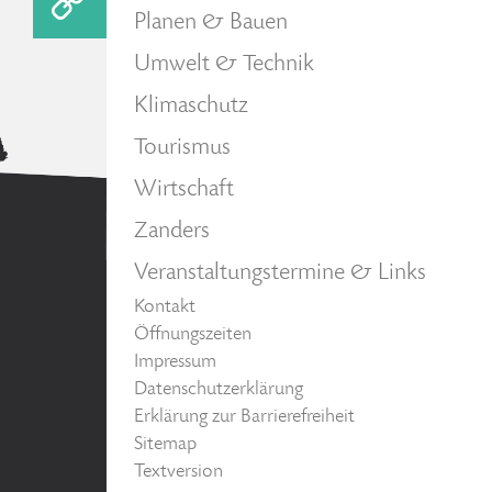
Planen & Bauen
Umwelt & Technik
Klimaschutz
Tourismus
Wirtschaft
Zanders
Veranstaltungstermine & Links
Kontakt
Öffnungszeiten
Impressum
Datenschutzerklärung
Erklärung zur Barrierefreiheit
Sitemap
Textversion