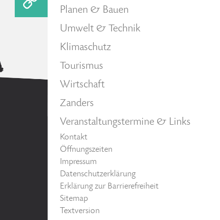
Planen & Bauen
Umwelt & Technik
Klimaschutz
Tourismus
Wirtschaft
Zanders
Veranstaltungstermine & Links
Kontakt
Öffnungszeiten
Impressum
Datenschutzerklärung
Erklärung zur Barrierefreiheit
Sitemap
Textversion