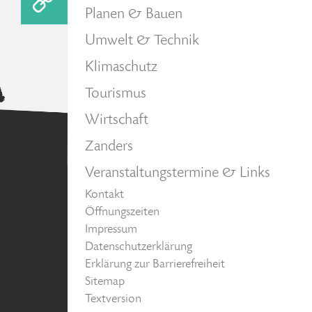
Planen & Bauen
Umwelt & Technik
Klimaschutz
Tourismus
Wirtschaft
Zanders
Veranstaltungstermine & Links
Kontakt
Öffnungszeiten
Impressum
Datenschutzerklärung
Erklärung zur Barrierefreiheit
Sitemap
Textversion