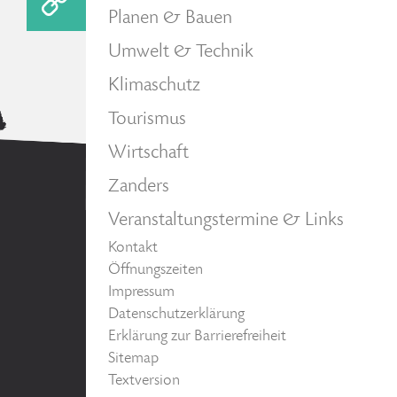
Planen & Bauen
Umwelt & Technik
Klimaschutz
Tourismus
Wirtschaft
Zanders
Veranstaltungstermine & Links
Kontakt
Öffnungszeiten
Impressum
Datenschutzerklärung
Erklärung zur Barrierefreiheit
Sitemap
Textversion