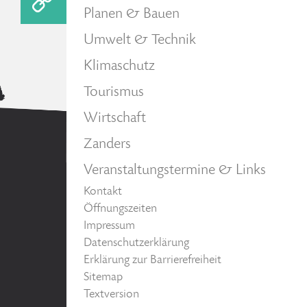
Planen & Bauen
Umwelt & Technik
Klimaschutz
Tourismus
Wirtschaft
Zanders
Veranstaltungstermine & Links
Kontakt
Öffnungszeiten
Impressum
Datenschutzerklärung
Erklärung zur Barrierefreiheit
Sitemap
Textversion