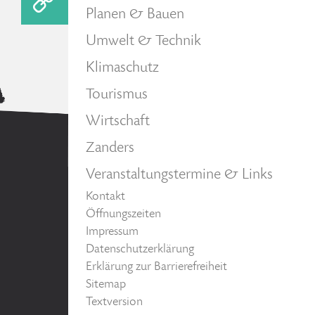
Planen & Bauen
Umwelt & Technik
Klimaschutz
Tourismus
Wirtschaft
Zanders
Veranstaltungstermine & Links
Kontakt
Öffnungszeiten
Impressum
Datenschutzerklärung
Erklärung zur Barrierefreiheit
Sitemap
Textversion