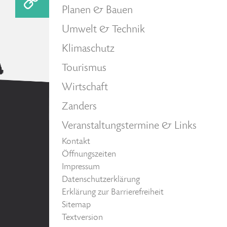
Planen & Bauen
Umwelt & Technik
Klimaschutz
Tourismus
Wirtschaft
Zanders
Veranstaltungstermine & Links
Kontakt
Öffnungszeiten
Impressum
Datenschutzerklärung
Erklärung zur Barrierefreiheit
Sitemap
Textversion