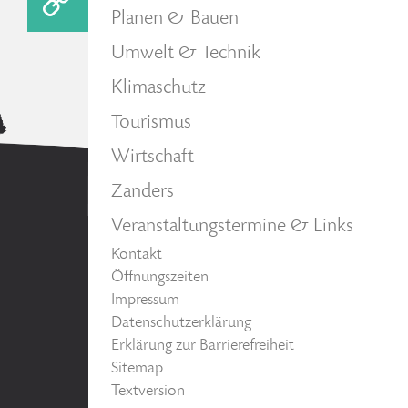
Planen & Bauen
Umwelt & Technik
Klimaschutz
Tourismus
Wirtschaft
Zanders
Veranstaltungstermine & Links
Kontakt
Öffnungszeiten
Impressum
Datenschutzerklärung
Erklärung zur Barrierefreiheit
Sitemap
Textversion