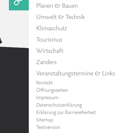
Planen & Bauen
Umwelt & Technik
Klimaschutz
Tourismus
Wirtschaft
Zanders
Veranstaltungstermine & Links
Kontakt
Öffnungszeiten
Impressum
Datenschutzerklärung
Erklärung zur Barrierefreiheit
Sitemap
Textversion