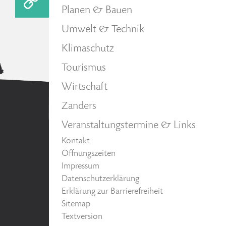
Planen & Bauen
Umwelt & Technik
Klimaschutz
Tourismus
Wirtschaft
Zanders
Veranstaltungstermine & Links
Kontakt
Öffnungszeiten
Impressum
Datenschutzerklärung
Erklärung zur Barrierefreiheit
Sitemap
Textversion