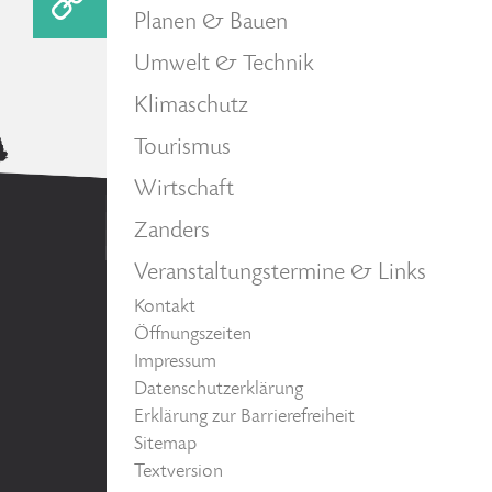
Planen & Bauen
Umwelt & Technik
Klimaschutz
Tourismus
Wirtschaft
Zanders
Veranstaltungstermine & Links
Kontakt
Öffnungszeiten
Impressum
Datenschutzerklärung
Erklärung zur Barrierefreiheit
Sitemap
Textversion