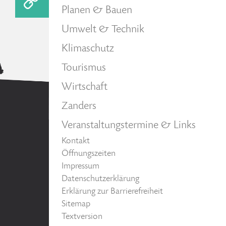
Planen & Bauen
Umwelt & Technik
Klimaschutz
Tourismus
Wirtschaft
Zanders
Veranstaltungstermine & Links
Kontakt
Öffnungszeiten
Impressum
Datenschutzerklärung
Erklärung zur Barrierefreiheit
Sitemap
Textversion