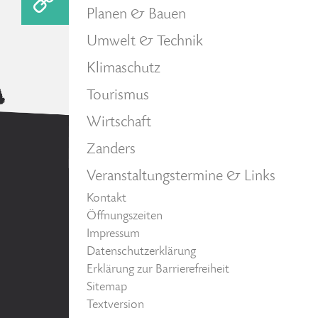
Planen & Bauen
Umwelt & Technik
Klimaschutz
Tourismus
Wirtschaft
Zanders
Veranstaltungstermine & Links
Kontakt
Öffnungszeiten
Impressum
Datenschutzerklärung
Erklärung zur Barrierefreiheit
Sitemap
Textversion