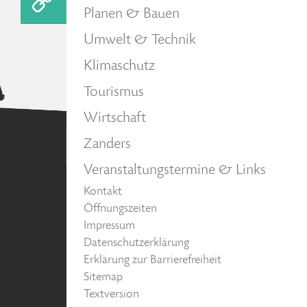
Planen & Bauen
Umwelt & Technik
Klimaschutz
Tourismus
Wirtschaft
Zanders
Veranstaltungstermine & Links
Kontakt
Öffnungszeiten
Impressum
Datenschutzerklärung
Erklärung zur Barrierefreiheit
Sitemap
Textversion