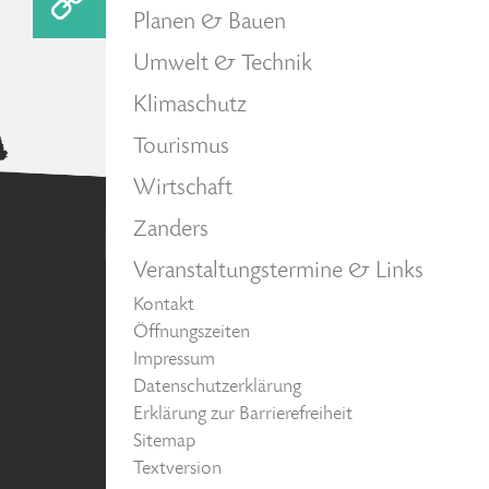
Planen & Bauen
Umwelt & Technik
Klimaschutz
Tourismus
Wirtschaft
Zanders
Veranstaltungstermine & Links
Kontakt
Öffnungszeiten
Impressum
Datenschutzerklärung
Erklärung zur Barrierefreiheit
Sitemap
Textversion