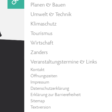
Planen & Bauen
Umwelt & Technik
Klimaschutz
Tourismus
Wirtschaft
Zanders
Veranstaltungstermine & Links
Kontakt
Öffnungszeiten
Impressum
Datenschutzerklärung
Erklärung zur Barrierefreiheit
Sitemap
Textversion