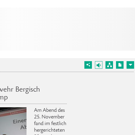
wehr Bergisch
amp
Am Abend des
25. November
fand im festlich
hergerichteten