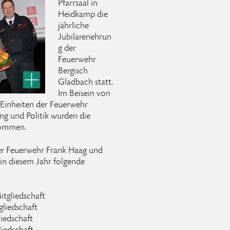
Pfarrsaal in
Heidkamp die
jährliche
Jubilarenehrun
g der
Feuerwehr
Bergisch
Gladbach statt.
Im Beisein von
 Einheiten der Feuerwehr
g und Politik wurden die
nommen.
 der Feuerwehr Frank Haag und
n diesem Jahr folgende
itgliedschaft
gliedschaft
liedschaft