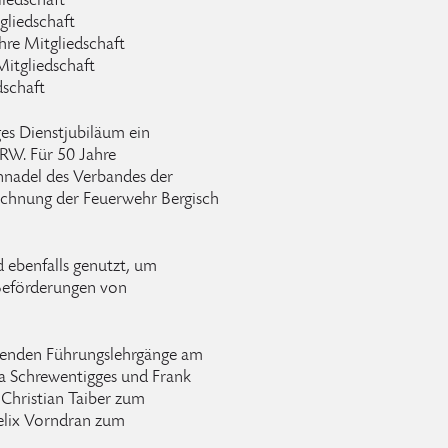
liedschaft
gliedschaft
hre Mitgliedschaft
Mitgliedschaft
dschaft
iges Dienstjubiläum ein
RW. Für 50 Jahre
ennadel des Verbandes der
chnung der Feuerwehr Bergisch
 ebenfalls genutzt, um
Beförderungen von
henden Führungslehrgänge am
sa Schrewentigges und Frank
 Christian Taiber zum
elix Vorndran zum