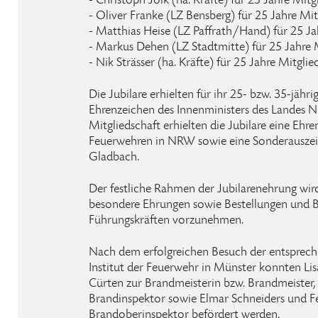
- Christoph Jolk (ha. Kräfte) für 25 Jahre Mitg
- Oliver Franke (LZ Bensberg) für 25 Jahre Mit
- Matthias Heise (LZ Paffrath/Hand) für 25 Ja
- Markus Dehen (LZ Stadtmitte) für 25 Jahre 
- Nik Strässer (ha. Kräfte) für 25 Jahre Mitglie
Die Jubilare erhielten für ihr 25- bzw. 35-jähr
Ehrenzeichen des Innenministers des Landes N
Mitgliedschaft erhielten die Jubilare eine Ehr
Feuerwehren in NRW sowie eine Sonderauszei
Gladbach.
Der festliche Rahmen der Jubilarenehrung wird
besondere Ehrungen sowie Bestellungen und 
Führungskräften vorzunehmen.
Nach dem erfolgreichen Besuch der entsprec
Institut der Feuerwehr in Münster konnten Li
Cürten zur Brandmeisterin bzw. Brandmeister,
Brandinspektor sowie Elmar Schneiders und F
Brandoberinspektor befördert werden.