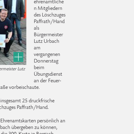
ehrenamtliche
n Mitgliedern
des Löschzuges
Paffrath/Hand
als
Bürgermeister
Lutz Urbach
am
vergangenen
Donnerstag
beim
rmeister Lutz
Übungsdienst
an der Feuer-
aße vorbeischaute.
insgesamt 25 druckfrische
schzuges Paffrath/Hand.
n Ehrenamtskarten persönlich an
adbach übergeben zu können,