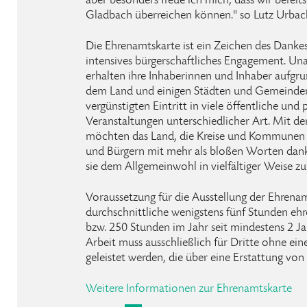
aber besonders freue ich mich, dass wir bereits
Gladbach überreichen können." so Lutz Urbac
Die Ehrenamtskarte ist ein Zeichen des Danke
intensives bürgerschaftliches Engagement. U
erhalten ihre Inhaberinnen und Inhaber aufgr
dem Land und einigen Städten und Gemeinden
vergünstigten Eintritt in viele öffentliche und
Veranstaltungen unterschiedlicher Art. Mit d
möchten das Land, die Kreise und Kommunen 
und Bürgern mit mehr als bloßen Worten danke
sie dem Allgemeinwohl in vielfältiger Weise zu
Voraussetzung für die Ausstellung der Ehrenam
durchschnittliche wenigstens fünf Stunden e
bzw. 250 Stunden im Jahr seit mindestens 2 J
Arbeit muss ausschließlich für Dritte ohne e
geleistet werden, die über eine Erstattung von
Weitere Informationen zur Ehrenamtskarte