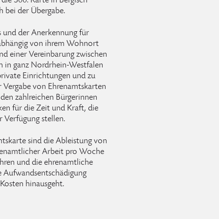
 die 300. Karte in Bergisch
h bei der Übergabe.
s und der Anerkennung für
nabhängig von ihrem Wohnort
und einer Vereinbarung zwischen
 in ganz Nordrhein-Westfalen
 private Einrichtungen und zu
er Vergabe von Ehrenamtskarten
den zahlreichen Bürgerinnen
n für die Zeit und Kraft, die
r Verfügung stellen.
tskarte sind die Ableistung von
hrenamtlicher Arbeit pro Woche
ahren und die ehrenamtliche
ine Aufwandsentschädigung
 Kosten hinausgeht.