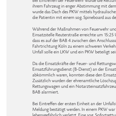
Bei Eintreffen der Feuerwehr wurde die Rettun
ihrem Fahrzeug in enger Abstimmung mit dem 
wurde das Dach des PKW mittels hydraulische
die Patientin mit einem sog. Spineboard aus d
Während der Maßnahmen von Feuerwehr und 
Einsatzstelle Reuterstraße erreichte um 15:25 U
dass es auf der BAB 4 zwischen den Anschlusss
Fahrtrichtung Köln zu einem schweren Verkeh
Unfall solle ein LKW und ein PKW beteiligt sei
Da die Einsatzkräfte der Feuer- und Rettungs
Einsatzführungsdienst (B-Dienst) an der Einsat
abkömmlich waren, konnten diese den Einsat
Zusätzlich wurden der ehrenamtliche Löschzu
Rettungswagen und ein Notarzteinsatzfahrzeug 
BAB alarmiert.
Bei Eintreffen der ersten Einheit an der Unfall
Meldung bestätigt werden. In einem PKW war
lebensgefährlich verletzt. Eine sog. Sofortrett