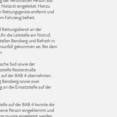
g der verunfallten Person aus
Notarzt eingeleitet. Hierzu
r Rettungsgeräte entfernt und
em Fahrzeug befreit.
Rettungsdienst an der
hr die Leitstelle ein Notruf,
tellen Bensberg und Refrath in
rsunfall gekommen sei. Bei dem
n.
wache Süd sowie der
zstelle Reuterstraße
z auf der BAB 4 übernehmen.
g Bensberg sowie zwei
an die Einsatzstelle auf der
stelle auf der BAB 4 konnte die
 eine Person eingeklemmt und
ung musste eingeleitet werden.