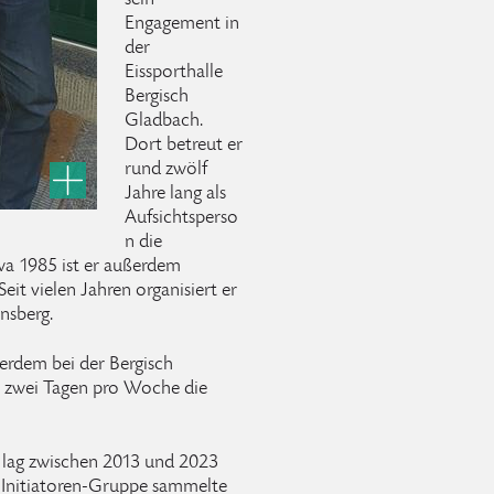
sein
Engagement in
der
Eissporthalle
Bergisch
Gladbach.
Dort betreut er
rund zwölf
Jahre lang als
Aufsichtsperso
n die
twa 1985 ist er außerdem
eit vielen Jahren organisiert er
nsberg.
erdem bei der Bergisch
an zwei Tagen pro Woche die
 lag zwischen 2013 und 2023
r Initiatoren-Gruppe sammelte