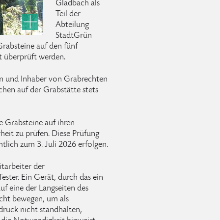
Gladbach als
Teil der
Abteilung
StadtGrün
Grabsteine auf den fünf
t überprüft werden.
nen und Inhaber von Grabrechten
hen auf der Grabstätte stets
ie Grabsteine auf ihren
rheit zu prüfen. Diese Prüfung
htlich zum 3. Juli 2026 erfolgen.
tarbeiter der
ster. Ein Gerät, durch das ein
f eine der Langseiten des
icht bewegen, um als
druck nicht standhalten,