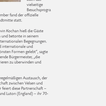
vielseitige
Besuchsprogra
ber fand der offizielle
tmitte statt.
rvin Kochan hieß die Gäste
n und betonte in seinem
nternationalen Begegnungen.
d internationale und
hönsten Formen gelebt“, sagte
tende Bürgermeister, „die
rrieren zu überwinden und
n regelmäßigen Austausch, der
schaft zwischen Velsen und
feiert diese Partnerschaft –
und Luton (England) – ihr 70-