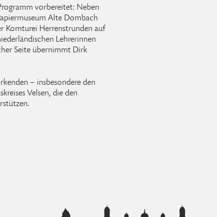
 Programm vorbereitet: Neben
m Papiermuseum Alte Dombach
ser Komturei Herrenstrunden auf
niederländischen Lehrerinnen
her Seite übernimmt Dirk
wirkenden – insbesondere den
kreises Velsen, die den
stützen.