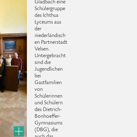
Gladbach eine
Schülergruppe
des Ichthus
Lyceums aus
der
niederländisch
en Partnerstadt
Velsen.
Untergebracht
sind die
Jugendlichen
bei
Gastfamilien
von
Schülerinnen
und Schülern
des Dietrich-
Bonhoeffer-
Gymnasiums
(DBG), die
auch das