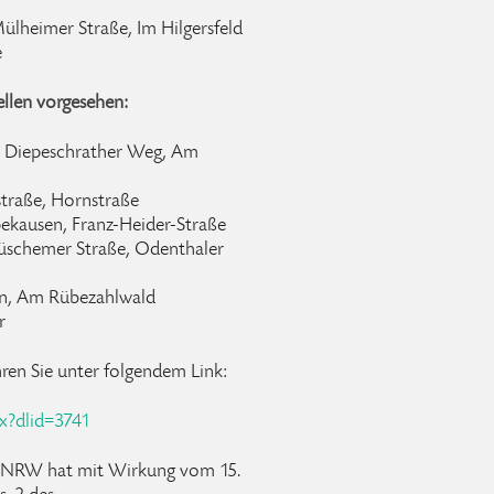
ülheimer Straße, Im Hilgersfeld
e
llen vorgesehen:
, Diepeschrather Weg, Am
straße, Hornstraße
pekausen, Franz-Heider-Straße
Büschemer Straße, Odenthaler
gen, Am Rübezahlwald
r
hren Sie unter folgendem Link:
px?dlid=3741
s NRW hat mit Wirkung vom 15.