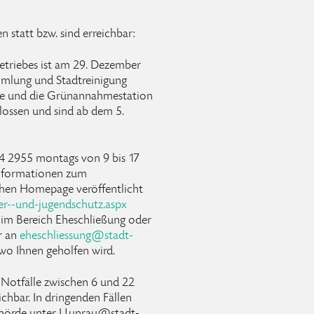
n statt bzw. sind erreichbar:
betriebes ist am 29. Dezember
mmlung und Stadtreinigung
le und die Grünannahmestation
lossen und sind ab dem 5.
14 2955 montags von 9 bis 17
 Informationen zum
schen Homepage veröffentlicht
r--und-jugendschutz.aspx
n im Bereich Eheschließung oder
r an
eheschliessung
@
stadt-
o Ihnen geholfen wird.
 Notfälle zwischen 6 und 22
hbar. In dringenden Fällen